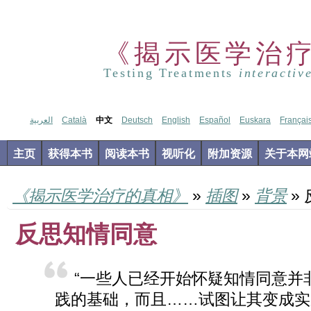
《揭示医学治
Testing Treatments
interactiv
العربية
Català
中文
Deutsch
English
Español
Euskara
Françai
主页
获得本书
阅读本书
视听化
附加资源
关于本网
《揭示医学治疗的真相》
»
插图
»
背景
»
反思知情同意
“一些人已经开始怀疑知情同意并
践的基础，而且……试图让其变
成实