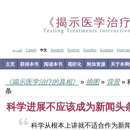
《揭示医学治
Testing Treatments
interactiv
العربية
Català
中文
Deutsch
English
Español
Euskara
Françai
主页
获得本书
阅读本书
视听化
附加资源
关于本网
《揭示医学治疗的真相》
»
插图
»
背景
»
条
科学进展不应该成为新闻头
科学从根本上讲就不适合作为新