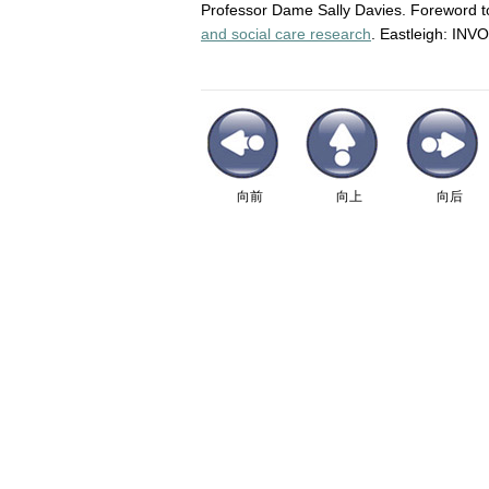
Professor Dame Sally Davies. Foreword t
and social care research
. Eastleigh: INV
向前
向上
向后