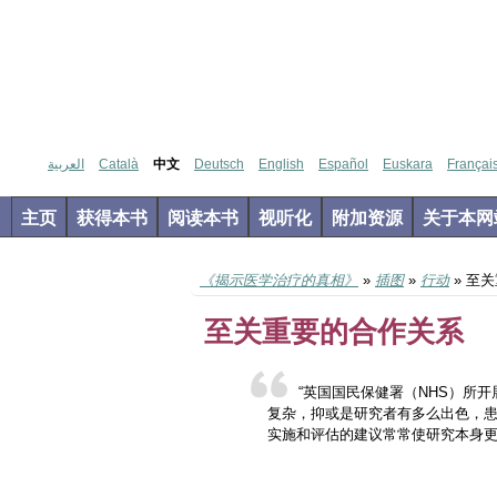
العربية
Català
中文
Deutsch
English
Español
Euskara
Françai
主页
获得本书
阅读本书
视听化
附加资源
关于本网
《揭示医学治疗的真相》
»
插图
»
行动
» 至
至关重要的合作关系
“英国国民保健署（NHS）所
复杂，抑或是研究者有多么出色，
实施和评估的建议常常使研究本身更