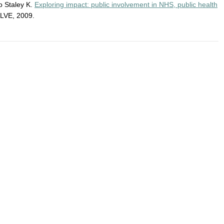
o Staley K.
Exploring impact: public involvement in NHS, public health
OLVE, 2009.