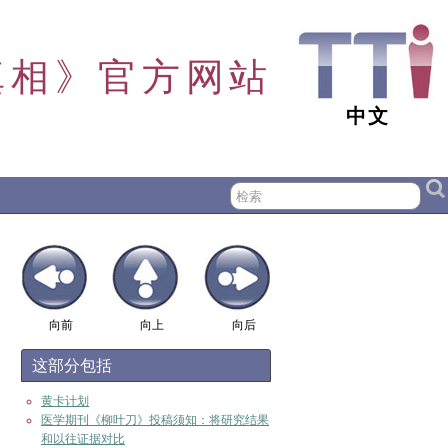
真相》官方网站
中文
向前
向上
向后
这部分包括
黄卡计划
医学期刊《柳叶刀》投稿须知：将研究结果
和以往证据对比