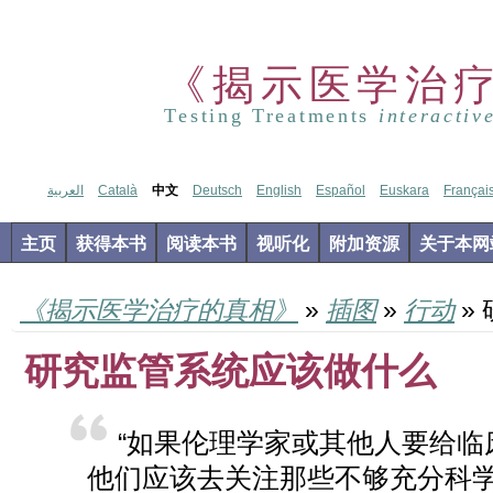
《揭示医学治
Testing Treatments
interactiv
العربية
Català
中文
Deutsch
English
Español
Euskara
Françai
主页
获得本书
阅读本书
视听化
附加资源
关于本网
《揭示医学治疗的真相》
»
插图
»
行动
»
研究监管系统应该做什么
“如果伦理学家或其他人要给临
他们应该去关注那些不够充分科