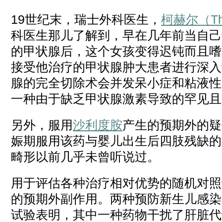
19世纪末，瑞士外科医生，
柯赫尔（The
科医生那儿了解到，早在几年前当自己
的甲状腺后，这个女孩变得迟钝而且嗜
接受他治疗的甲状腺肿大患者进行深入
腺的完全切除术会并发呆小症和粘液性
一种由于缺乏甲状腺激素导致的罕见且
另外，服用
沙利度胺
产生的预期外的疑
娠期服用该药与婴儿出生后四肢残缺的
畸形以前几乎未曾听说过。
用于评估各种治疗相对优势的随机对照
的预期外副作用。两种预防新生儿感染
试验表明，其中一种药物干扰了肝脏代