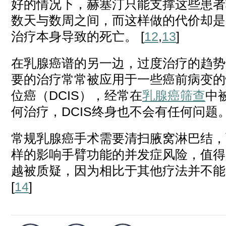
好的情况下，赫塞汀只能支撑这些患者
数天与数周之间，而这样做的代价却是
治疗本身导致的死亡。 [
12
,
13
]
在乳腺癌谱的另一边，过度治疗的趋势
要的治疗常常被应用于一些癌前病变的
位癌（DCIS），经常在
乳腺癌筛查
中
何治疗，DCIS终身也不会有任何问题
常规乳腺癌手术需要清扫腋窝淋巴结，
样的影响手臂功能的并发症风险，值得
越被质疑，因为相比于其他疗法并不能
[
14
]