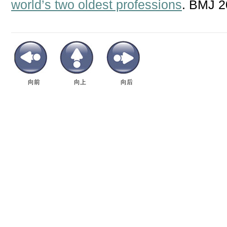
world’s two oldest professions
. BMJ 2
向前
向上
向后