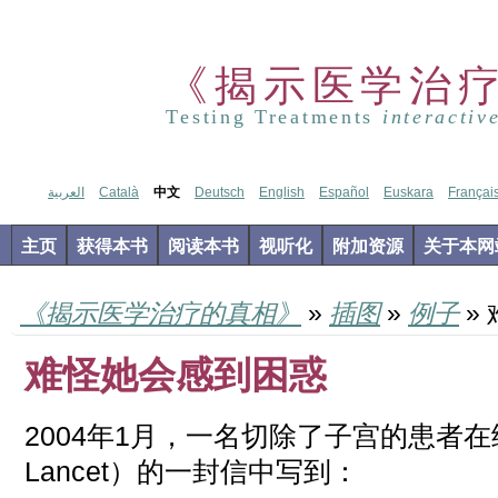
《揭示医学治
Testing Treatments
interactiv
العربية
Català
中文
Deutsch
English
Español
Euskara
Françai
主页
获得本书
阅读本书
视听化
附加资源
关于本网
《揭示医学治疗的真相》
»
插图
»
例子
»
难怪她会感到困惑
2004年1月，一名切除了子宫的患者在
Lancet）的一封信中写到：