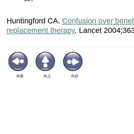
Huntingford CA.
Confusion over benef
replacement therapy
. Lancet 2004;36
向前
向上
向后