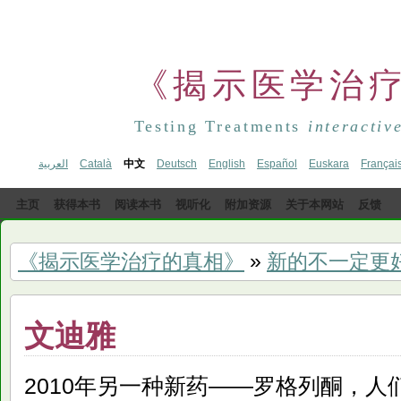
《揭示医学治
Testing Treatments
interactiv
العربية
Català
中文
Deutsch
English
Español
Euskara
Françai
主页
获得本书
阅读本书
视听化
附加资源
关于本网站
反馈
《揭示医学治疗的真相》
»
新的不一定更
文迪雅
2010年另一种新药——罗格列酮，人