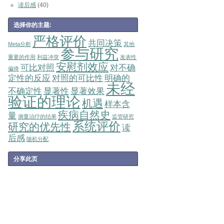
读后感
(40)
选择你的主题:
严格评价
共同决策
Meta分析
其他
参与研究
重要的作用
利益冲突
发表性
安慰剂效应
可比对照
对不确
偏倚
定性的反应
对照的可比性
明确的
未经
不确定性
显著性
显著效果
验证的理论
机遇
样本含
疾病自然史
量
测量治疗的结果
监管研究
系统评价
研究的优先性
读
后感
随机分配
分享此页