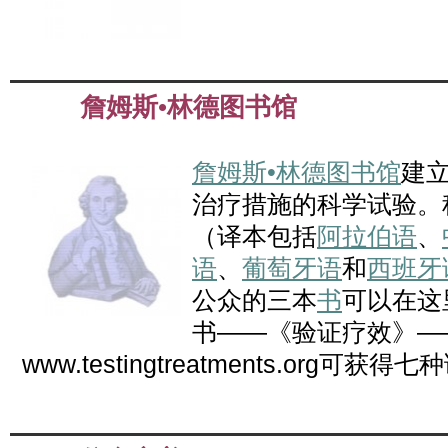
詹姆斯•林德图书馆
Jun
04
2012
詹姆斯•林德图书馆
建
治疗措施的科学试验。
（译本包括
阿拉伯语
、
语
、
葡萄牙语
和
西班牙
公众的三本
书
可以在这
书——《验证疗效》—
www.testingtreatments.org可