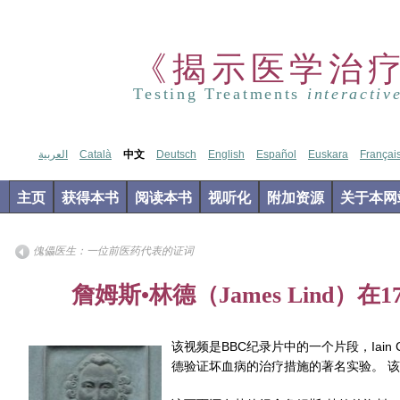
《揭示医学治
Testing Treatments
interactiv
العربية
Català
中文
Deutsch
English
Español
Euskara
Françai
主页
获得本书
阅读本书
视听化
附加资源
关于本网
傀儡医生：一位前医药代表的证词
Jul
詹姆斯•林德（James Lind）在
31
2012
该视频是BBC纪录片中的一个片段，Iain Cha
德验证坏血病的治疗措施的著名实验。
该