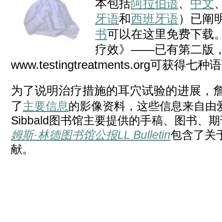
本包括
阿拉伯语
、
中文
牙语
和
西班牙语
）已阐
书
可以在这里免费下载。
疗效》——已有第二版
www.testingtreatments.org可获得
为了说明治疗措施的耳穴试验的进展，詹
了
主要信息
的影像资料，这些信息来自由
Sibbald图书馆主要提供的手稿、图书
姆斯·林德图书馆公报LL Bulletin
包含了关
献。