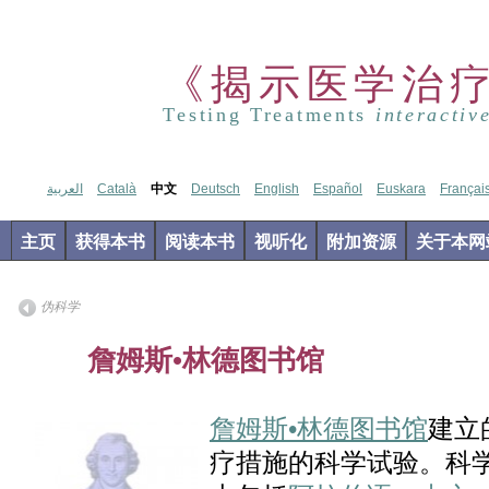
《揭示医学治
Testing Treatments
interactiv
العربية
Català
中文
Deutsch
English
Español
Euskara
Françai
主页
获得本书
阅读本书
视听化
附加资源
关于本网
伪科学
Jun
詹姆斯•林德图书馆
04
2012
詹姆斯•林德图书馆
建立
疗措施的科学试验。科