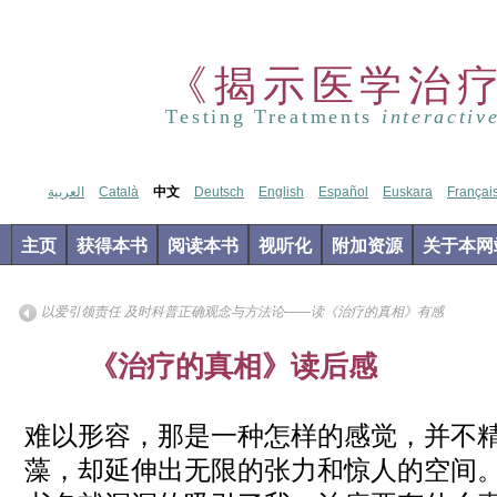
《揭示医学治
Testing Treatments
interactiv
العربية
Català
中文
Deutsch
English
Español
Euskara
Françai
主页
获得本书
阅读本书
视听化
附加资源
关于本网
以爱引领责任 及时科普正确观念与方法论——读《治疗的真相》有感
Apr
《治疗的真相》读后感
02
2019
难以形容，那是一种怎样的感觉，并不
藻，却延伸出无限的张力和惊人的空间